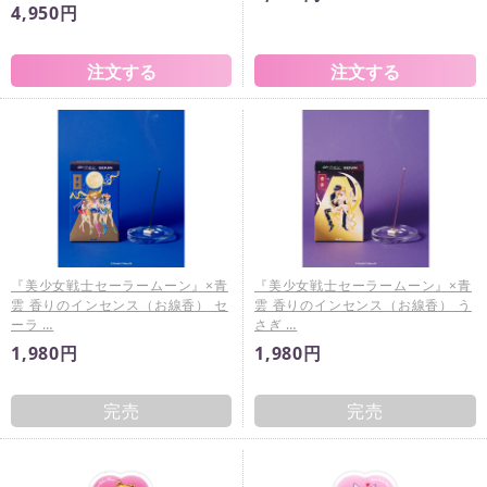
4,950円
『美少女戦士セーラームーン』×青
『美少女戦士セーラームーン』×青
雲 香りのインセンス（お線香） セ
雲 香りのインセンス（お線香） う
ーラ …
さぎ …
1,980円
1,980円
完売
完売