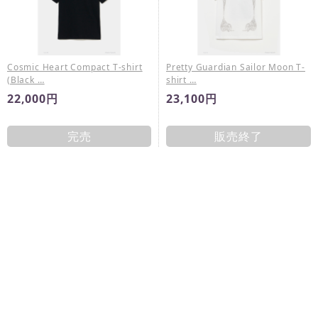
Cosmic Heart Compact T-shirt
Pretty Guardian Sailor Moon T-
(Black …
shirt …
22,000円
23,100円
完売
販売終了
Pretty Guardian Sailor Moon T-
Pretty Guardian Sailor Moon T-
shirt …
shirt …
23,100円
26,400円