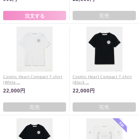
完売
Cosmic Heart Compact T-shirt
Cosmic Heart Compact T-shirt
(White …
(Black …
22,000円
22,000円
完売
完売