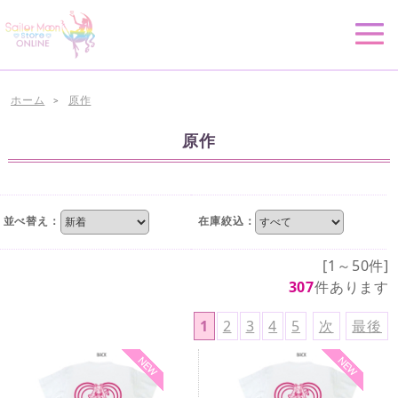
ホーム
原作
>
原作
並べ替え：
在庫絞込：
[1～50件]
307
件あります
1
2
3
4
5
次
最後