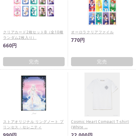
クリアカード2枚セットB（全10種
オーロラクリアファイル
ランダム2枚入り）
770円
660円
完売
完売
ストアオリジナル リングノート プ
Cosmic Heart Compact T-shirt
リンセス・セレニティ
(White …
990円
22,000円