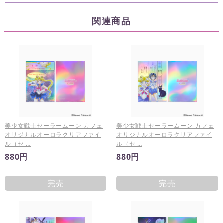
関連商品
美少女戦士セーラームーン カフェ
美少女戦士セーラームーン カフェ
オリジナルオーロラクリアファイ
オリジナルオーロラクリアファイ
ル（セ …
ル（セ …
880円
880円
完売
完売