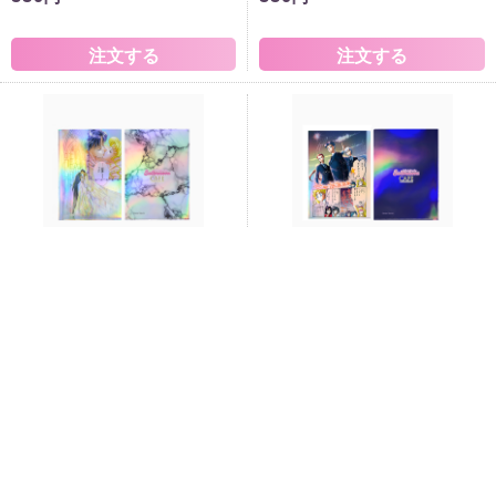
美少女戦士セーラームーン カフェ
美少女戦士セーラームーン カフェ
オリジナルオーロラクリアファイ
オリジナルオーロラクリアファイ
ル（J …
ル（ス …
880円
880円
完売
完売