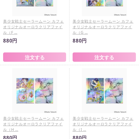
美少女戦士セーラームーン カフェ
美少女戦士セーラームーン カフェ
オリジナルオーロラクリアファイ
オリジナルオーロラクリアファイ
ル（F …
ル（G …
880円
880円
美少女戦士セーラームーン カフェ
美少女戦士セーラームーン カフェ
オリジナルオーロラクリアファイ
オリジナルオーロラクリアファイ
ル（H …
ル（I …
880円
880円