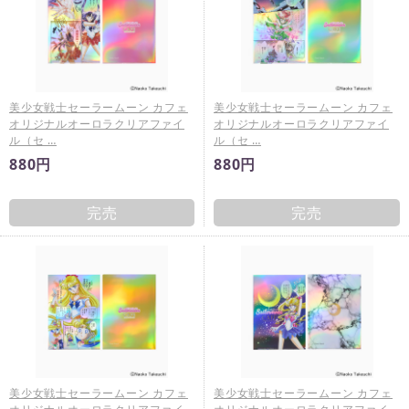
美少女戦士セーラームーン カフェ
美少女戦士セーラームーン カフェ
オリジナルオーロラクリアファイ
オリジナルオーロラクリアファイ
ル（セ …
ル（セ …
880円
880円
完売
完売
美少女戦士セーラームーン カフェ
美少女戦士セーラームーン カフェ