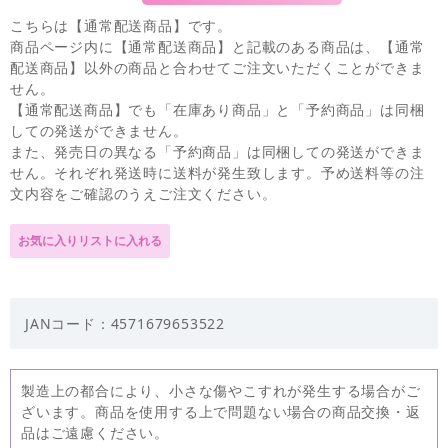
こちらは【通常配送商品】です。
商品ページ内に【通常配送商品】と記載のある商品は、【通常
配送商品】以外の商品と合わせてご注文いただくことができま
せん。
【通常配送商品】でも「在庫あり商品」と「予約商品」は同梱
しての発送ができません。
また、発売日の異なる「予約商品」は同梱しての発送ができま
せん。それぞれ発送時に送料が発生致します。予め送料等の注
文内容をご確認のうえご注文ください。
JANコード：4571679653522
製造上の都合により、小さな傷やこすれが発生する場合がご
ざいます。商品を使用する上で問題ない場合の商品交換・返
品はご遠慮ください。