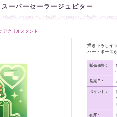
 スーパーセーラージュピター
士 アクリルスタンド
描き下ろしイラ
ハートポーズ
販売価格 :
発売日 :
ポイント :
在庫 :