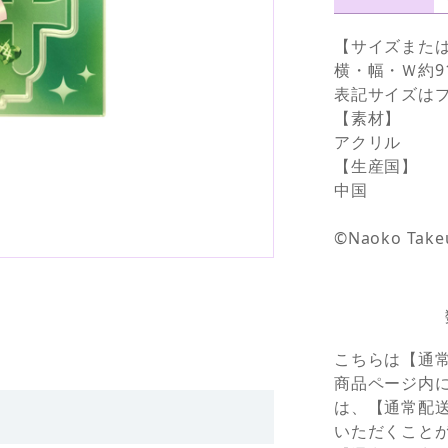
【サイズまた
横・幅・Ｗ約9
表記サイズは
【素材】
アクリル
【生産国】
中国
©Naoko Take
こちらは【通
商品ページ内
は、【通常配
いただくこと