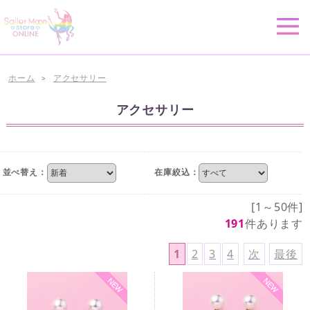
ホーム
アクセサリー
>
アクセサリー
並べ替え：
在庫絞込：
[1～50件]
191
件あります
1
2
3
4
次
最後