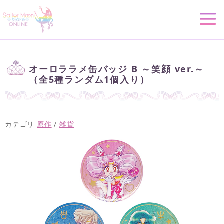
オーロララメ缶バッジ B ～笑顔 ver.～
（全5種ランダム1個入り）
カテゴリ
原作
/
雑貨