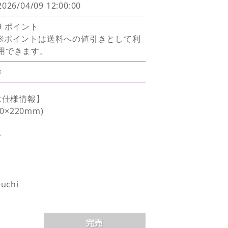
2026/04/09 12:00:00
9 ポイント
※ポイントは送料への値引きとして利
用できます。
×
は仕様情報】
0×220mm)
ン
uchi