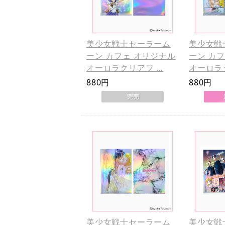
美少女戦士セーラーム
美少女戦
ーン カフェ オリジナル
ーン カ
オーロラクリアフ …
オーロラ
880円
880円
美少女戦士セーラーム
美少女戦