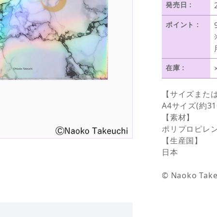
発売日 :
ポイント :
在庫 :
【サイズまた
A4サイズ(約31
【素材】
ポリプロピレ
【生産国】
日本
© Naoko Take