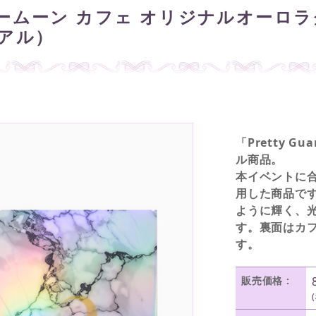
ームーン カフェ オリジナルオーロ
アル）
「Pretty Gu
ル商品。
本イベントに
用した商品で
ように輝く、
す。裏面はカ
す。
販売価格 :