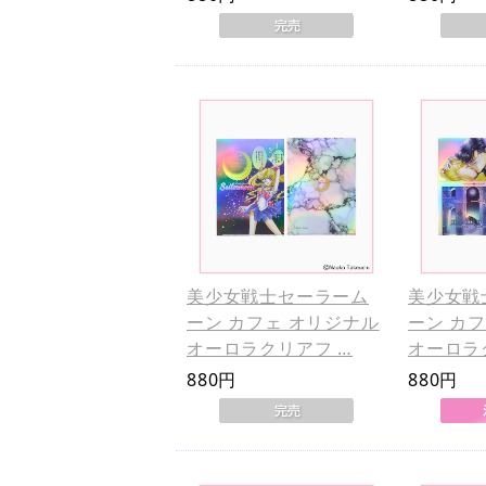
美少女戦士セーラーム
美少女戦
ーン カフェ オリジナル
ーン カ
オーロラクリアフ …
オーロラ
880円
880円