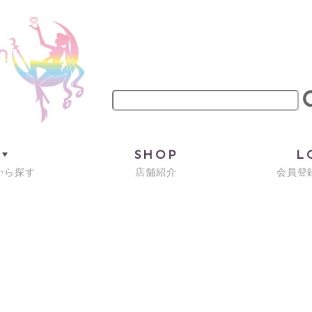
M
SHOP
L
から探す
店舗紹介
会員登録