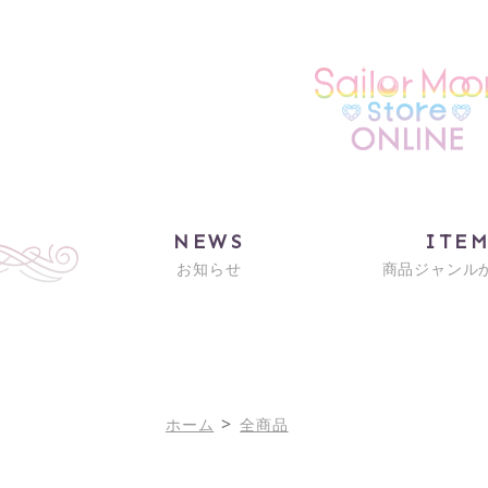
NEWS
ITE
お知らせ
商品ジャンル
>
ホーム
全商品