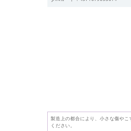
製造上の都合により、小さな傷やこ
ください。