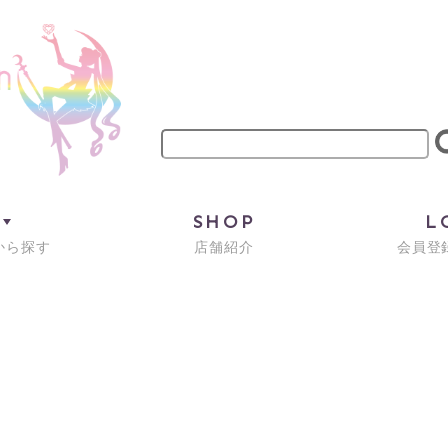
M
SHOP
L
から探す
店舗紹介
会員登録