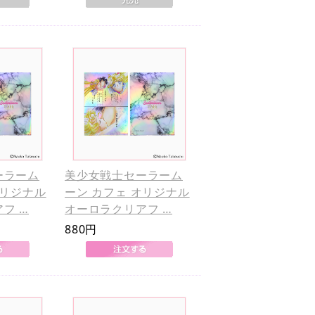
ーラーム
美少女戦士セーラーム
オリジナル
ーン カフェ オリジナル
フ …
オーロラクリアフ …
880円