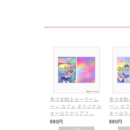
美少女戦士セーラーム
美少女戦
ーン カフェ オリジナル
ーン カ
オーロラクリアフ …
オーロラ
880円
880円