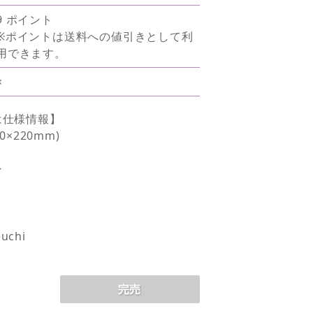
9 ポイント
※ポイントは送料への値引きとして利
用できます。
×
は仕様情報】
0×220mm)
ン
uchi