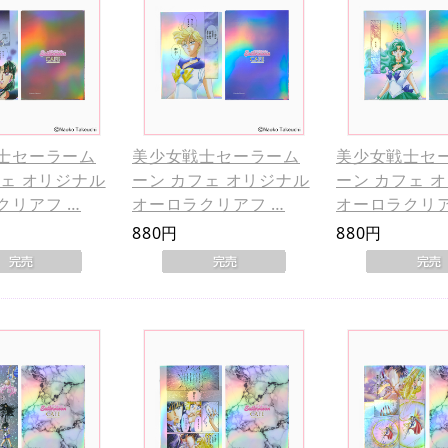
士セーラーム
美少女戦士セーラーム
美少女戦士セ
フェ オリジナル
ーン カフェ オリジナル
ーン カフェ 
クリアフ …
オーロラクリアフ …
オーロラクリア
880円
880円