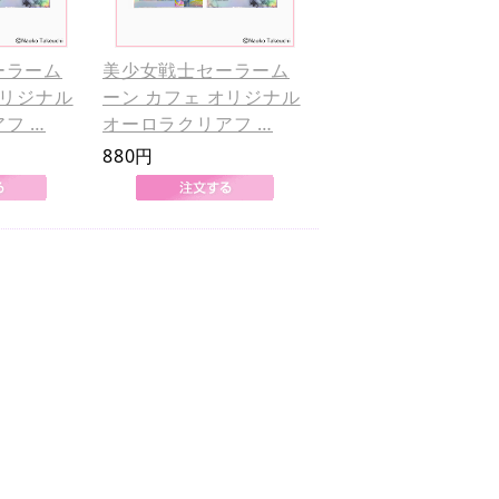
ーラーム
美少女戦士セーラーム
オリジナル
ーン カフェ オリジナル
フ …
オーロラクリアフ …
880円