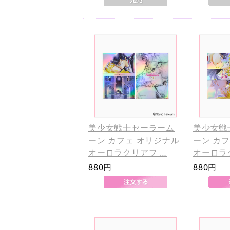
美少女戦士セーラーム
美少女戦
ーン カフェ オリジナル
ーン カ
オーロラクリアフ …
オーロラ
880円
880円