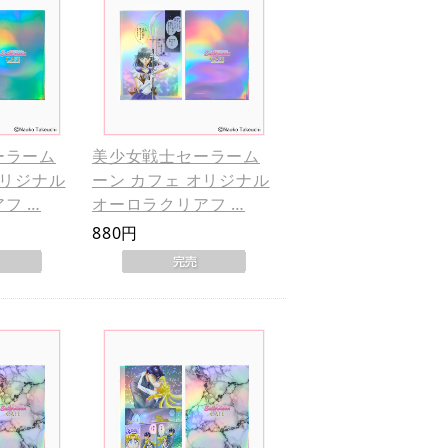
ーラーム
美少女戦士セーラーム
オリジナル
ーン カフェ オリジナル
フ …
オーロラクリアフ …
880円