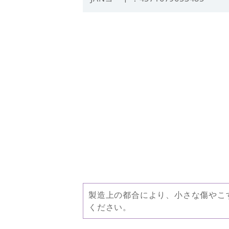
製造上の都合により、小さな傷やこ
ください。