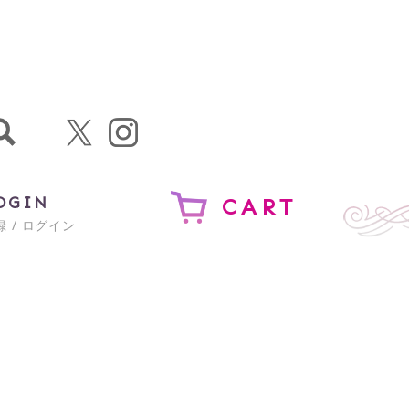
OGIN
CART
 / ログイン