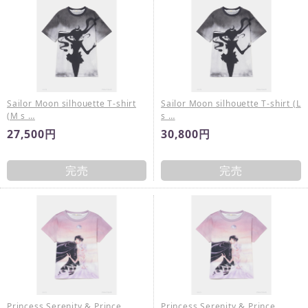
Sailor Moon silhouette T-shirt
Sailor Moon silhouette T-shirt (L
(M s …
s …
27,500円
30,800円
完売
完売
Princess Serenity & Prince
Princess Serenity & Prince