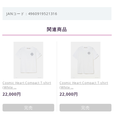
JANコード：4960919521316
関連商品
Cosmic Heart Compact T-shirt
Cosmic Heart Compact T-shirt
(White …
(White …
22,000円
22,000円
完売
完売