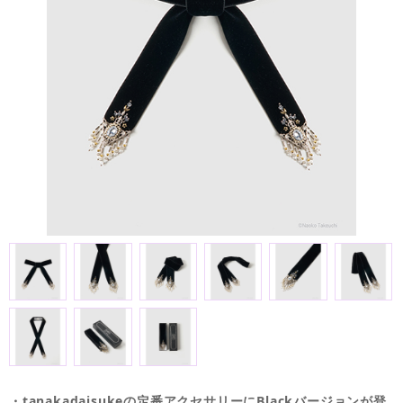
・tanakadaisukeの定番アクセサリーにBlackバージョンが登