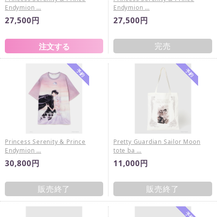
Endymion …
Endymion …
27,500円
27,500円
完売
Princess Serenity & Prince
Pretty Guardian Sailor Moon
Endymion …
tote ba …
30,800円
11,000円
販売終了
販売終了