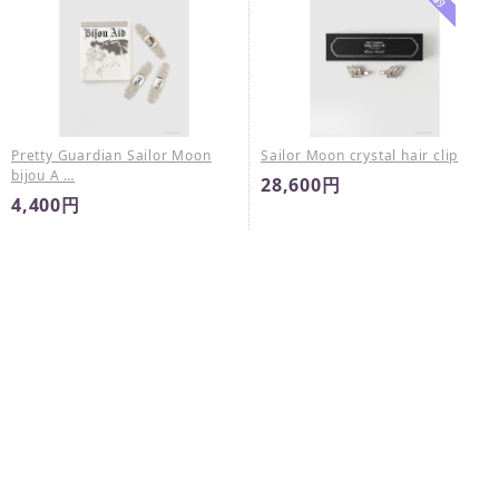
Pretty Guardian Sailor Moon
Sailor Moon crystal hair clip
bijou A …
28,600円
4,400円
完売
販売終了
Sailor Chibi Moon crystal silver
5 Sailor Guardians crystal silver