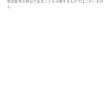
限定販売の商品であることを示唆するものではございませ
ん。
※
販売期間が設定されている商品であっても、お客様の承諾な
く再販する可能性がございます。あらかじめご了承くださ
い。
※
Sailor Moon store ONLINEとSailor Moon store本店・出
張店の在庫状況は異なりますので、あらかじめご了承くださ
い。
お問い合わせ
ご利用案内
Ｑ＆Ａ
お問い合わせフォーム
マイページ
会員情報変更
購入履歴
退会