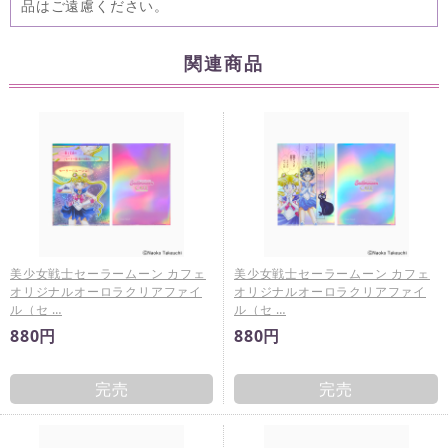
品はご遠慮ください。
関連商品
美少女戦士セーラームーン カフェ
美少女戦士セーラームーン カフェ
オリジナルオーロラクリアファイ
オリジナルオーロラクリアファイ
ル（セ …
ル（セ …
880円
880円
完売
完売