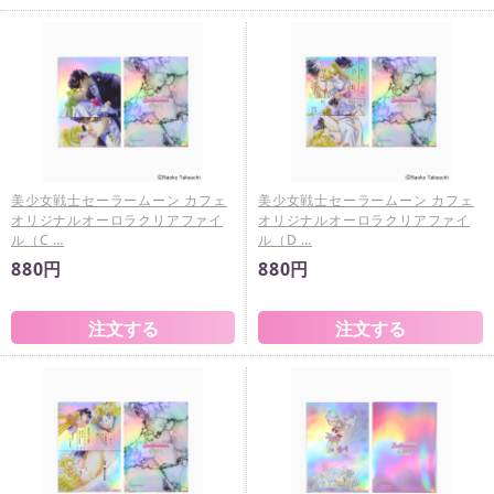
美少女戦士セーラームーン カフェ
美少女戦士セーラームーン カフェ
オリジナルオーロラクリアファイ
オリジナルオーロラクリアファイ
ル（C …
ル（D …
880円
880円