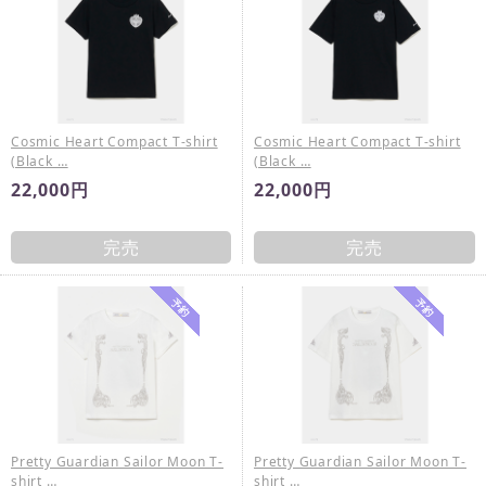
Cosmic Heart Compact T-shirt
Cosmic Heart Compact T-shirt
(Black …
(Black …
22,000円
22,000円
完売
完売
Pretty Guardian Sailor Moon T-
Pretty Guardian Sailor Moon T-
shirt …
shirt …