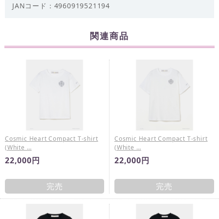
JANコード：4960919521194
関連商品
Cosmic Heart Compact T-shirt
Cosmic Heart Compact T-shirt
(White …
(White …
22,000円
22,000円
完売
完売