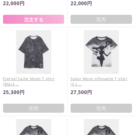
22,000円
22,000円
完売
Eternal Sailor Moon T-shirt
Sailor Moon silhouette T-shirt
(Black …
(S s …
25,300円
27,500円
完売
完売