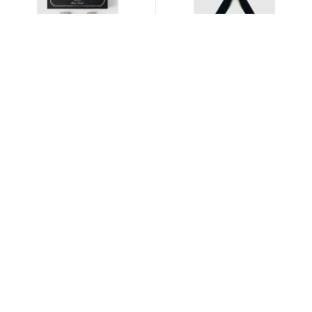
Sailor Moon crystal hair clip
Sailor Moon crystal silver tip
velv …
28,600円
29,700円
販売終了
完売
Sailor Chibi Moon crystal silver
5 Sailor Guardians crystal silver
ti …
t …
29,700円
29,700円