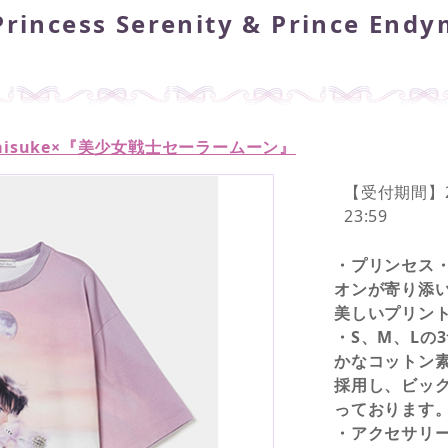
ess Serenity & Prince Endymi
adaisuke×『美少女戦士セーラームーン』
【受付期間】202
23:59
・プリンセス
オンが寄り添
美しいプリント
・S、M、Lの
かなコットン
採用し、ビッ
っております
・アクセサリ