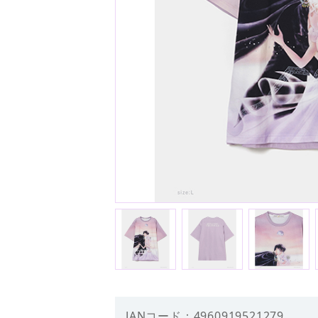
JANコード：4960919521279