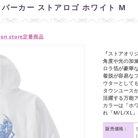
パーカー ストアロゴ ホワイト M
Moon store定番商品
『ストアオリジ
角度や光の加
ロラ箔が豪華
着脱が容易な
ウターとして
タウンユース
活躍する万能
カラーは「ホ
れ「M/L/X
販売価格 :