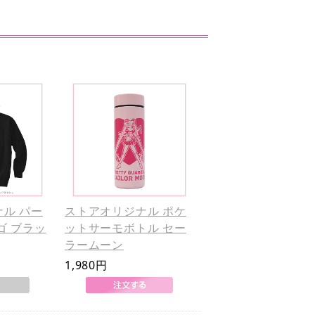
ル パー
ストアオリジナル ポケ
ゴ ブラッ
ットサーモボトル セー
ラームーン
1,980円