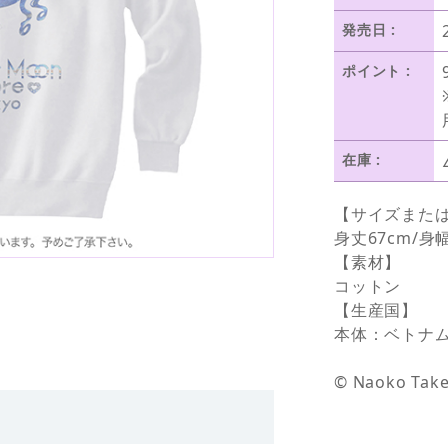
発売日 :
ポイント :
在庫 :
【サイズまた
身丈67cm/身幅
【素材】
コットン
【生産国】
本体：ベトナ
© Naoko Take