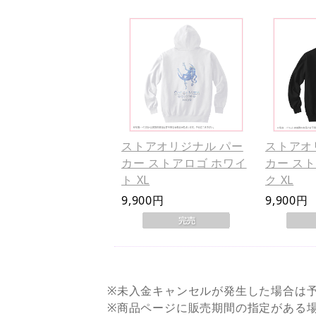
ストアオリジナル パー
ストアオ
カー ストアロゴ ホワイ
カー ス
ト XL
ク XL
9,900円
9,900円
※未入金キャンセルが発生した場合は
※商品ページに販売期間の指定がある