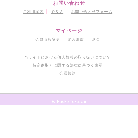
お問い合わせ
ご利用案内
Ｑ＆Ａ
お問い合わせフォーム
マイページ
会員情報変更
購入履歴
退会
当サイトにおける個人情報の取り扱いについて
特定商取引に関する法律に基づく表示
会員規約
© Naoko Takeuchi
© 武内直子・PNP・東映アニメーション
© 武内直子・PNP・講談社・東映アニメーション
© 武内直子・PNP／劇場版「美少女戦士セーラームーンEternal」製作委員会
© 武内直子・PNP／劇場版「美少女戦士セーラームーンCosmos」製作委員会