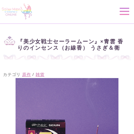
『美少女戦士セーラームーン』×青雲 香
りのインセンス（お線香） うさぎ＆衛
カテゴリ
原作
/
雑貨