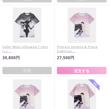
Sailor Moon silhouette T-shirt
Princess Serenity & Prince
(L s …
Endymion …
30,800円
27,500円
完売