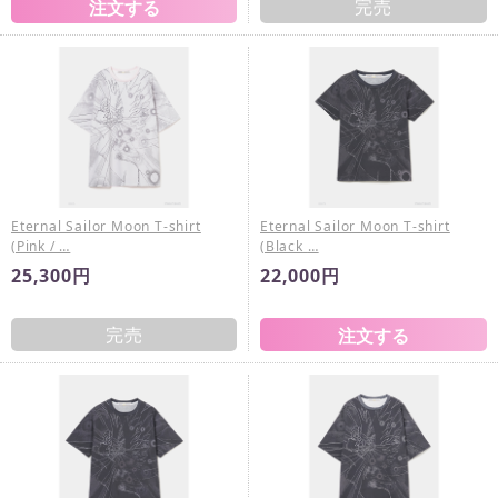
完売
Eternal Sailor Moon T-shirt
Eternal Sailor Moon T-shirt
(Pink / …
(Black …
25,300円
22,000円
完売