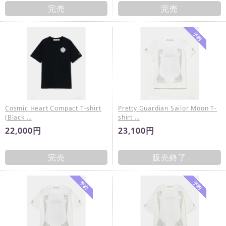
完売
完売
Cosmic Heart Compact T-shirt
Pretty Guardian Sailor Moon T-
(Black …
shirt …
22,000円
23,100円
完売
販売終了