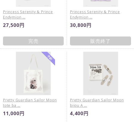
Princess Serenity & Prince
Princess Serenity & Prince
Endymion …
Endymion …
27,500円
30,800円
完売
販売終了
Pretty Guardian Sailor Moon
Pretty Guardian Sailor Moon
tote ba …
bijou A …
11,000円
4,400円
販売終了
完売