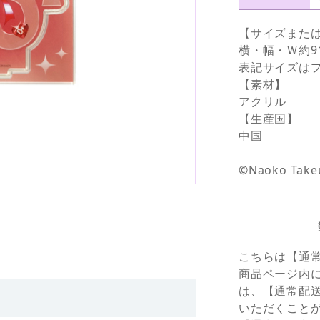
【サイズまた
横・幅・Ｗ約9
表記サイズは
【素材】
アクリル
【生産国】
中国
©Naoko Take
こちらは【通
商品ページ内
は、【通常配
いただくこと