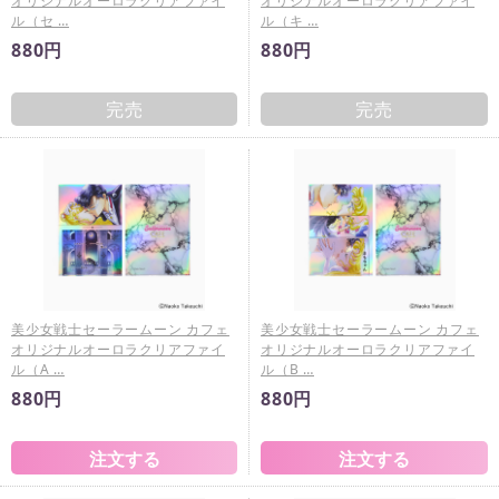
オリジナルオーロラクリアファイ
オリジナルオーロラクリアファイ
ル（セ …
ル（キ …
880円
880円
完売
完売
美少女戦士セーラームーン カフェ
美少女戦士セーラームーン カフェ
オリジナルオーロラクリアファイ
オリジナルオーロラクリアファイ
ル（A …
ル（B …
880円
880円