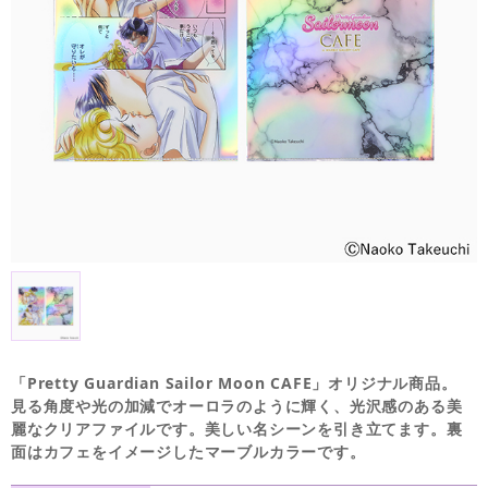
「Pretty Guardian Sailor Moon CAFE」オリジナル商品。
見る角度や光の加減でオーロラのように輝く、光沢感のある美
麗なクリアファイルです。美しい名シーンを引き立てます。裏
面はカフェをイメージしたマーブルカラーです。