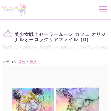
美少女戦士セーラームーン カフェ オリジ
ナルオーロラクリアファイル（D)
カテゴリ
原作
/
雑貨