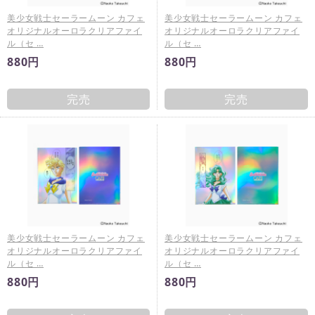
美少女戦士セーラームーン カフェ
美少女戦士セーラームーン カフェ
オリジナルオーロラクリアファイ
オリジナルオーロラクリアファイ
ル（セ …
ル（セ …
880円
880円
完売
完売
美少女戦士セーラームーン カフェ
美少女戦士セーラームーン カフェ
オリジナルオーロラクリアファイ
オリジナルオーロラクリアファイ
ル（セ …
ル（セ …
880円
880円