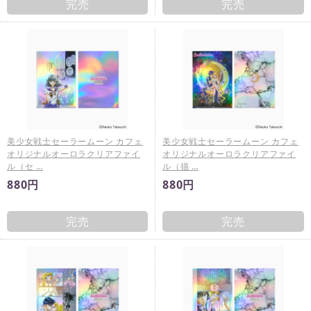
完売
完売
美少女戦士セーラームーン カフェ
美少女戦士セーラームーン カフェ
オリジナルオーロラクリアファイ
オリジナルオーロラクリアファイ
ル（セ …
ル（描 …
880円
880円
完売
完売