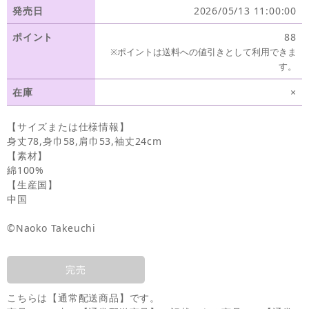
発売日
2026/05/13 11:00:00
ポイント
88
※ポイントは送料への値引きとして利用できま
す。
在庫
×
【サイズまたは仕様情報】
身丈78,身巾58,肩巾53,袖丈24cm
【素材】
綿100%
【生産国】
中国
©Naoko Takeuchi
完売
こちらは【通常配送商品】です。