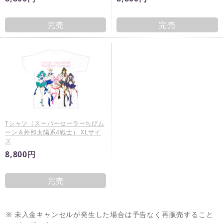
完売
完売
Tシャツ（スーパーセーラーちびム
ーン＆外部太陽系4戦士） XLサイ
ズ
8,800円
完売
※
未入金キャンセルが発生した場合は予告なく再販売すること