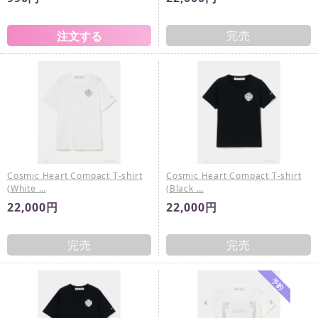
完売
Cosmic Heart Compact T-shirt
Cosmic Heart Compact T-shirt
(White …
(Black …
22,000円
22,000円
完売
完売