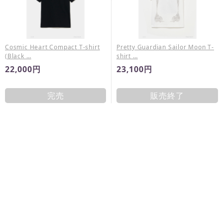
Cosmic Heart Compact T-shirt
Pretty Guardian Sailor Moon T-
(Black …
shirt …
22,000円
23,100円
完売
販売終了
Pretty Guardian Sailor Moon T-
Pretty Guardian Sailor Moon T-
shirt …
shirt …
23,100円
26,400円