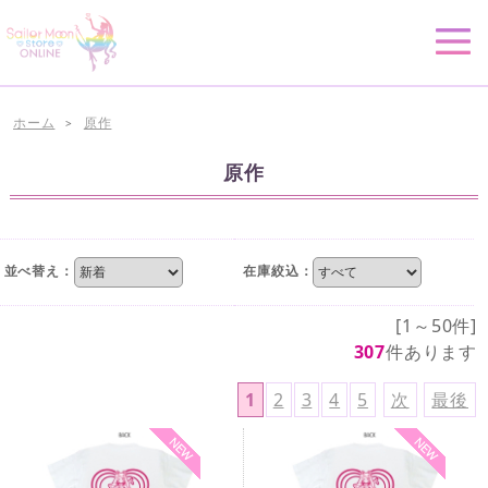
ホーム
原作
>
原作
並べ替え：
在庫絞込：
[1～50件]
307
件あります
1
2
3
4
5
次
最後