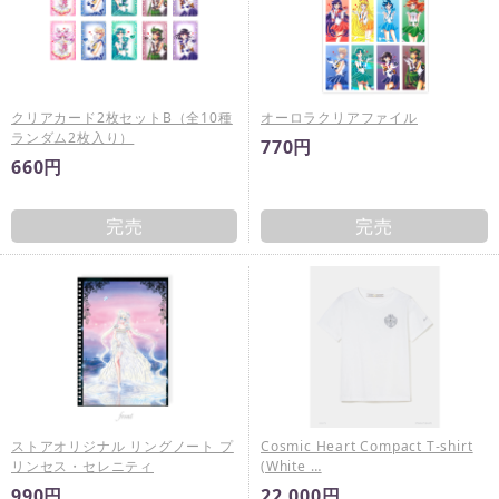
クリアカード2枚セットB（全10種
オーロラクリアファイル
ランダム2枚入り）
770円
660円
完売
完売
ストアオリジナル リングノート プ
Cosmic Heart Compact T-shirt
リンセス・セレニティ
(White …
990円
22,000円