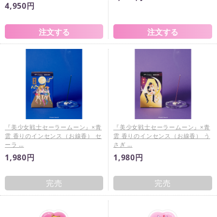
4,950円
『美少女戦士セーラームーン』×青
『美少女戦士セーラームーン』×青
雲 香りのインセンス（お線香） セ
雲 香りのインセンス（お線香） う
ーラ …
さぎ …
1,980円
1,980円
完売
完売