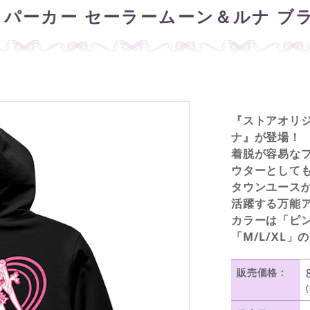
 パーカー セーラームーン＆ルナ ブラ
『ストアオリジ
ナ』が登場！
着脱が容易な
ウターとして
タウンユース
活躍する万能
カラーは「ピ
「M/L/XL
販売価格 :