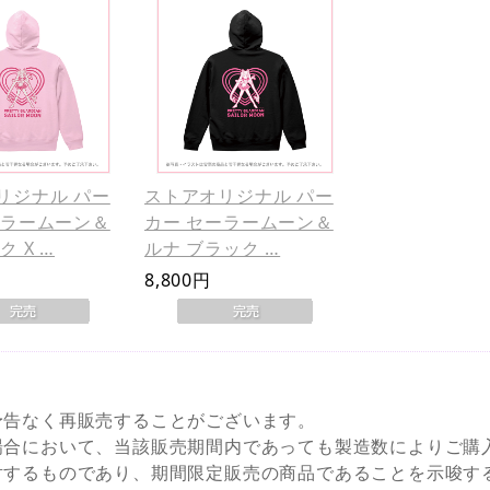
リジナル パー
ストアオリジナル パー
ーラームーン＆
カー セーラームーン＆
ク X …
ルナ ブラック …
8,800円
予告なく再販売することがございます。
場合において、当該販売期間内であっても製造数によりご購
対するものであり、期間限定販売の商品であることを示唆す