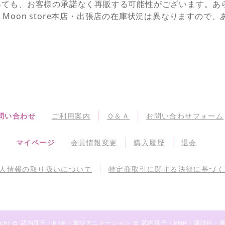
っても、お客様の承諾なく再販する可能性がございます。あ
NEとSailor Moon store本店・出張店の在庫状況は異なりま
問い合わせ
ご利用案内
Ｑ＆Ａ
お問い合わせフォーム
マイページ
会員情報変更
購入履歴
退会
人情報の取り扱いについて
特定商取引に関する法律に基づく
akeuchi © 武内直子・PNP・東映アニメーション © 武内直子・PNP・講談社