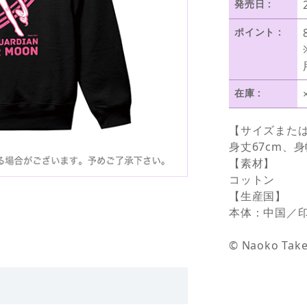
発売日 :
ポイント :
在庫 :
【サイズまた
身丈67cm、身
【素材】
コットン
【生産国】
本体：中国／
© Naoko Take