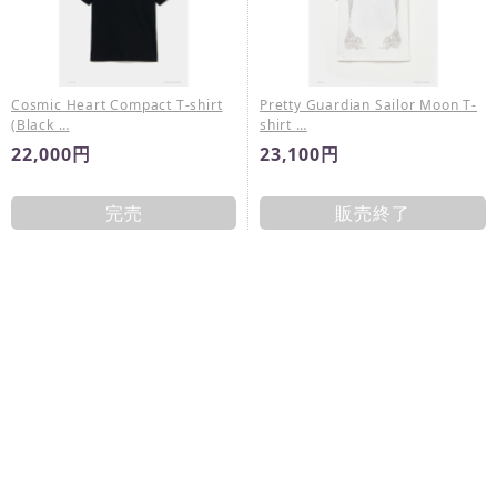
Cosmic Heart Compact T-shirt
Pretty Guardian Sailor Moon T-
(Black …
shirt …
22,000円
23,100円
完売
販売終了
Pretty Guardian Sailor Moon T-
Pretty Guardian Sailor Moon T-
shirt …
shirt …
23,100円
26,400円