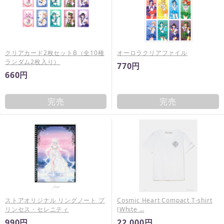
クリアカード2枚セットB（全10種
オーロラクリアファイル
ランダム2枚入り）
770円
660円
完売
完売
ストアオリジナル リングノート プ
Cosmic Heart Compact T-shirt
リンセス・セレニティ
(White …
990円
22,000円