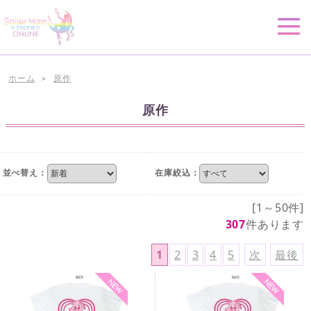
ホーム
原作
>
原作
並べ替え：
在庫絞込：
[1～50件]
307
件あります
1
2
3
4
5
次
最後