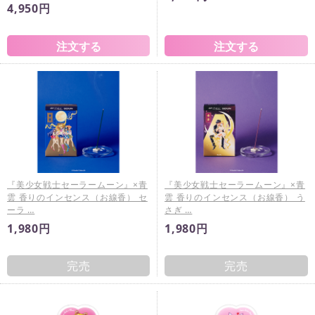
4,950円
『美少女戦士セーラームーン』×青
『美少女戦士セーラームーン』×青
雲 香りのインセンス（お線香） セ
雲 香りのインセンス（お線香） う
ーラ …
さぎ …
1,980円
1,980円
完売
完売