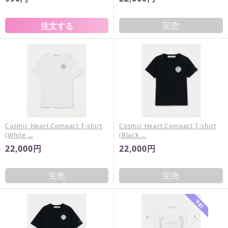
完売
Cosmic Heart Compact T-shirt
Cosmic Heart Compact T-shirt
(White …
(Black …
22,000円
22,000円
完売
完売