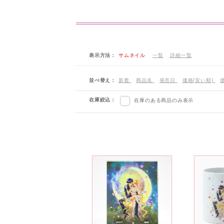
表示方法：
サムネイル
一覧
詳細一覧
並べ替え：
新着
商品名
発売日
価格(安い順)
在庫絞込：
在庫のある商品のみ表示