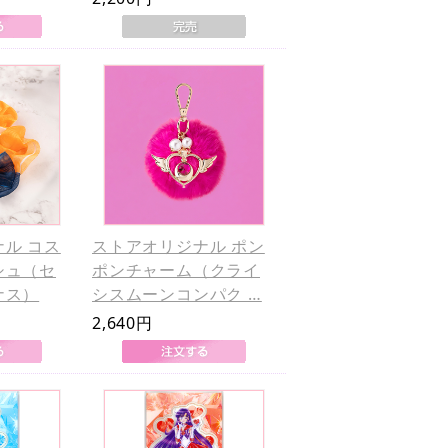
ル コス
ストアオリジナル ポン
シュ（セ
ポンチャーム（クライ
ナス）
シスムーンコンパク …
2,640円