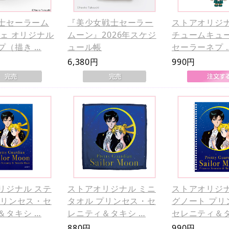
士セーラーム
『美少女戦士セーラー
ストアオリジナ
フェ オリジナル
ムーン』2026年スケジ
チュームキュー
プ（描き …
ュール帳
セーラーネプ 
6,380円
990円
リジナル ステ
ストアオリジナル ミニ
ストアオリジナ
プリンセス・セ
タオル プリンセス・セ
グノート プリ
＆タキシ …
レニティ＆タキシ …
セレニティ＆タ
880円
990円