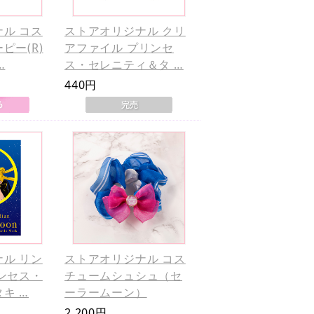
ル コス
ストアオリジナル クリ
ピー(R)
アファイル プリンセ
…
ス・セレニティ＆タ …
440円
ル リン
ストアオリジナル コス
ンセス・
チュームシュシュ（セ
キ …
ーラームーン）
2,200円