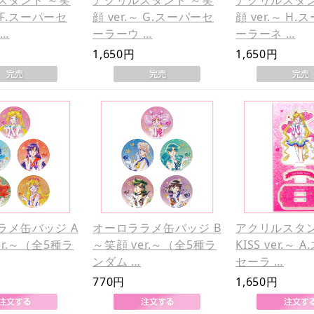
～ F.スーパーセ
顔 ver.～ G.スーパーセ
顔 ver.～ H
…
ーラーウ …
ーラーネ …
1,650円
1,650円
ラメ缶バッジ A
オーロララメ缶バッジ B
アクリルスタン
er.～（全5種ラ
～笑顔 ver.～（全5種ラ
KISS ver.～
ンダム …
セーラ …
770円
1,650円