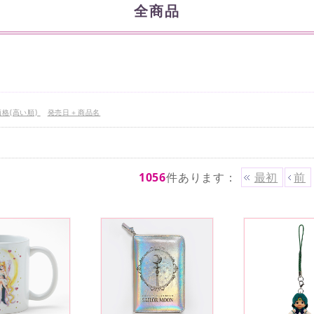
全商品
価格(高い順)
発売日＋商品名
1056
件あります
：
最初
前