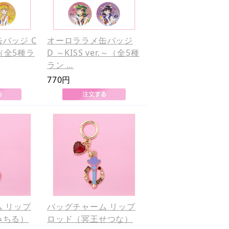
バッジ C
オーロララメ缶バッジ
.～（全5種ラ
D ～KISS ver.～（全5種
ラン …
770円
 リップ
バッグチャーム リップ
みちる）
ロッド（冥王せつな）