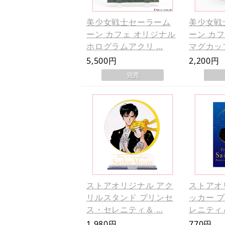
美少女戦士セーラーム
美少女戦
ーン カフェ オリジナル
ーン カ
ホログラムアクリ …
マグカッ
5,500円
2,200円
ストアオリジナル アク
ストアオ
リルスタンド プリンセ
ッカー 
ス・セレニティ＆ …
レニティ
1,980円
770円