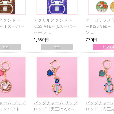
スタンド ～
アクリルスタンド ～
オーロララメ缶
r.～ I.スーパー
KISS ver.～ J.スーパー
～KISS ver
セーラ …
ン …
1,650円
770円
ャーム プリズ
バッグチャーム リップ
バッグチャーム
コンパクト
ロッド（天王はるか）
ロッド（海王