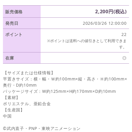
2,200円(税込)
販売価格
発売日
2026/03/26 12:00:00
ポイント
22
※ポイントは送料への値引きとして利用できま
す。
在庫
◎
【サイズまたは仕様情報】
平置きサイズ：横・幅・Ｗ約100mm×縦・高さ・Ｈ約100mm×
奥行・D約10mm
パッケージサイズ：W約125mm×H約170mm×D約10mm
【素材】
ポリエステル、亜鉛合金
【生産国】
中国
©武内直子・PNP・東映アニメーション