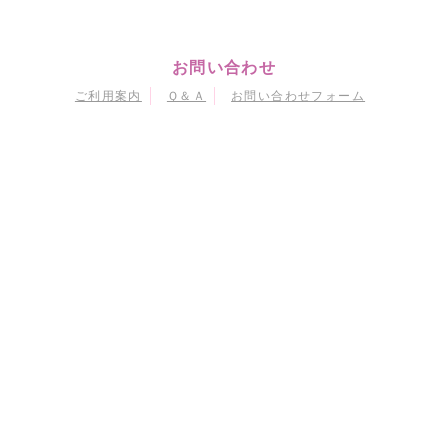
お問い合わせ
ご利用案内
Ｑ＆Ａ
お問い合わせフォーム
マイページ
会員情報変更
購入履歴
退会
当サイトにおける個人情報の取り扱いについて
特定商取引に関する法律に基づく表示
会員規約
© Naoko Takeuchi
© 武内直子・PNP・東映アニメーション
© 武内直子・PNP・講談社・東映アニメーション
© 武内直子・PNP／劇場版「美少女戦士セーラームーンEternal」製作委員会