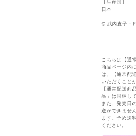
【生産国】
日本
© 武内直子・
こちらは【通
商品ページ内
は、【通常配
いただくこと
【通常配送商
品」は同梱し
また、発売日
送ができませ
ます。予め送
ください。