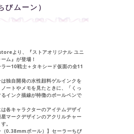
ちびムーン）
on storeより、『ストアオリジナル ユニ
ャーム』が登場！
ラー10戦士＋タキシード仮面の全11
ンは独自開発の水性顔料ゲルインクを
、ノートやメモを見たときに、「くっ
するインク描線が特徴のボールペンで
には各キャラクターのアイテムデザイ
護星マークデザインのアクリルチャー
ます。
（0.38mmボール）】セーラーちび