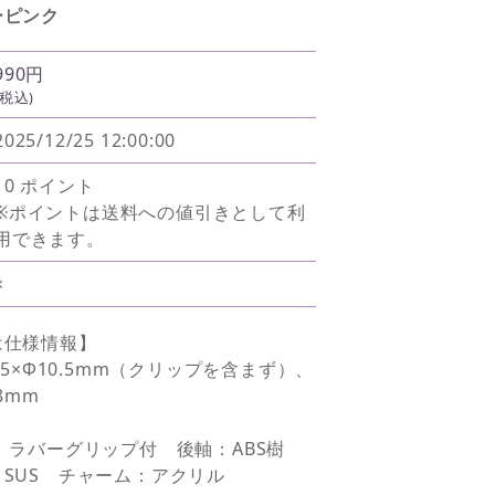
ーピンク
990円
(税込)
2025/12/25 12:00:00
10 ポイント
※ポイントは送料への値引きとして利
用できます。
×
は仕様情報】
.5×Φ10.5mm（クリップを含まず）、
8mm
、ラバーグリップ付 後軸：ABS樹
SUS チャーム：アクリル