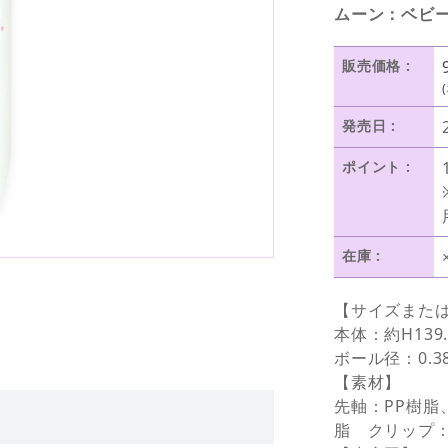
ムーン：ベビ
販売価格 :
発売日 :
ポイント :
在庫 :
【サイズまた
本体：約H139
ボール径：0.3
【素材】
先軸：PP樹脂
脂 クリップ：