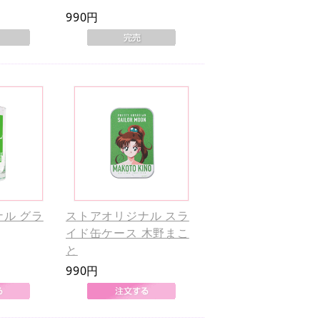
990円
ル グラ
ストアオリジナル スラ
イド缶ケース 木野まこ
と
990円