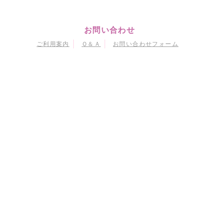
お問い合わせ
ご利用案内
Ｑ＆Ａ
お問い合わせフォーム
マイページ
会員情報変更
購入履歴
退会
当サイトにおける個人情報の取り扱いについて
特定商取引に関する法律に基づく表示
会員規約
© Naoko Takeuchi
© 武内直子・PNP・東映アニメーション
© 武内直子・PNP・講談社・東映アニメーション
© 武内直子・PNP／劇場版「美少女戦士セーラームーンEternal」製作委員会