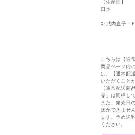
【生産国】
日本
© 武内直子・
こちらは【通
商品ページ内
は、【通常配
いただくこと
【通常配送商
品」は同梱し
また、発売日
送ができませ
ます。予め送
ください。