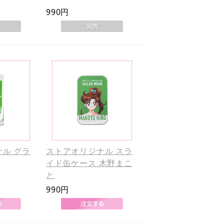
990円
ル グラ
ストアオリジナル スラ
イド缶ケース 木野まこ
と
990円