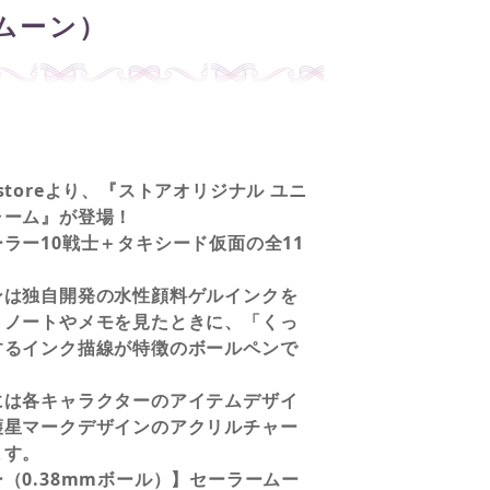
ムーン）
on storeより、『ストアオリジナル ユニ
ャーム』が登場！
ラー10戦士＋タキシード仮面の全11
ンは独自開発の水性顔料ゲルインクを
、ノートやメモを見たときに、「くっ
するインク描線が特徴のボールペンで
には各キャラクターのアイテムデザイ
護星マークデザインのアクリルチャー
ます。
（0.38mmボール）】セーラームー