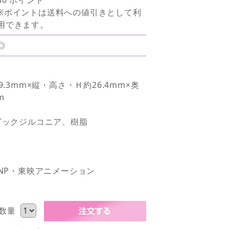
※ポイントは送料への値引きとして利
用できます。
◎
.3mm×縦・高さ・Ｈ約26.4mm×奥
m
ビックジルコニア、樹脂
NP・東映アニメーション
数量