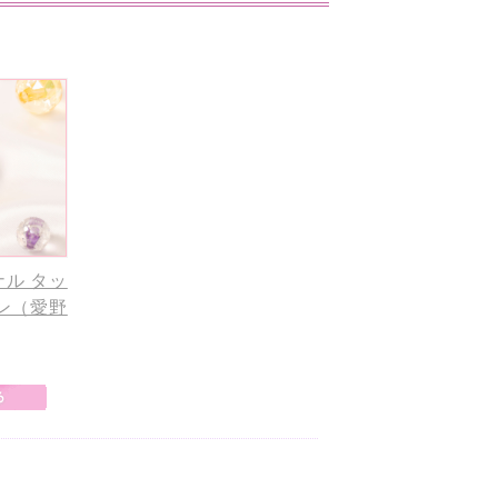
ル タッ
ン（愛野