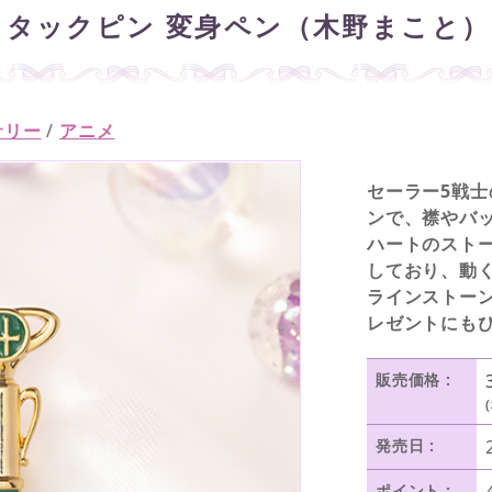
 タックピン 変身ペン（木野まこと）
サリー
/
アニメ
セーラー5戦
ンで、襟やバ
ハートのスト
しており、動
ラインストー
レゼントにも
販売価格 :
発売日 :
ポイント :