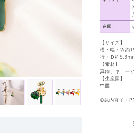
在庫 :
【サイズ】
横・幅・Ｗ約19
行・Ｄ約5.8m
【素材】
真鍮、キュー
【生産国】
中国
©武内直子・P