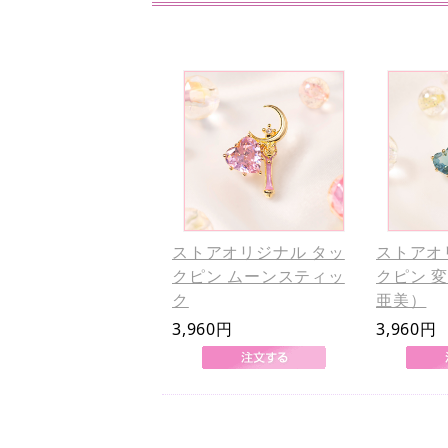
ストアオリジナル タッ
ストアオ
クピン ムーンスティッ
クピン 
ク
亜美）
3,960円
3,960円