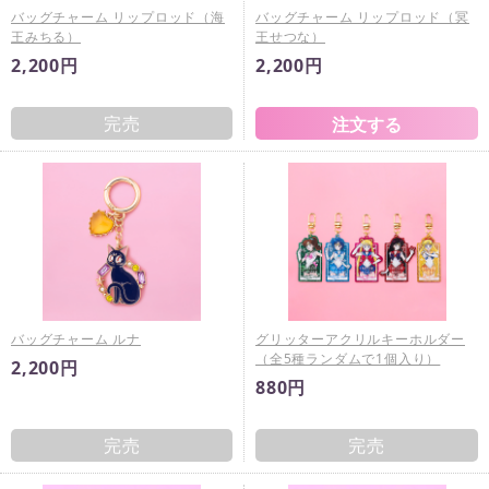
バッグチャーム リップロッド（海
バッグチャーム リップロッド（冥
王みちる）
王せつな）
2,200円
2,200円
完売
バッグチャーム ルナ
グリッターアクリルキーホルダー
（全5種ランダムで1個入り）
2,200円
880円
完売
完売