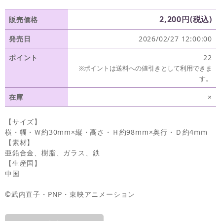
2,200円(税込)
販売価格
発売日
2026/02/27 12:00:00
ポイント
22
※ポイントは送料への値引きとして利用できま
す。
在庫
×
【サイズ】
横・幅・Ｗ約30mm×縦・高さ・Ｈ約98mm×奥行・Ｄ約4mm
【素材】
亜鉛合金、樹脂、ガラス、鉄
【生産国】
中国
©武内直子・PNP・東映アニメーション