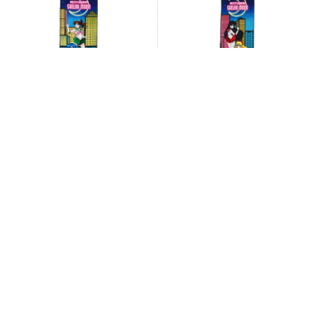
ストアオリジナル フェイスタオル
ストアオリジナル フェイスタオル
8周年記念（セーラーマーキュリー
8周年記念（セーラーマーズ&セー
&セ …
ラー …
2,530円
2,530円
※
未入金キャンセルが発生した場合は予告なく再販売すること
がございます。
※
商品ページに販売期間の指定がある場合において、当該販売
期間内であっても製造数によりご購入いただけない場合がご
ざいます。
※
販売期間はその時点での製造商品に対するものであり、期間