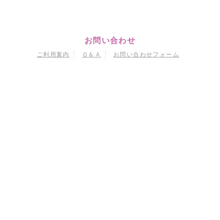
お問い合わせ
ご利用案内
Ｑ＆Ａ
お問い合わせフォーム
マイページ
会員情報変更
購入履歴
退会
当サイトにおける個人情報の取り扱いについて
特定商取引に関する法律に基づく表示
会員規約
© Naoko Takeuchi
© 武内直子・PNP・東映アニメーション
© 武内直子・PNP・講談社・東映アニメーション