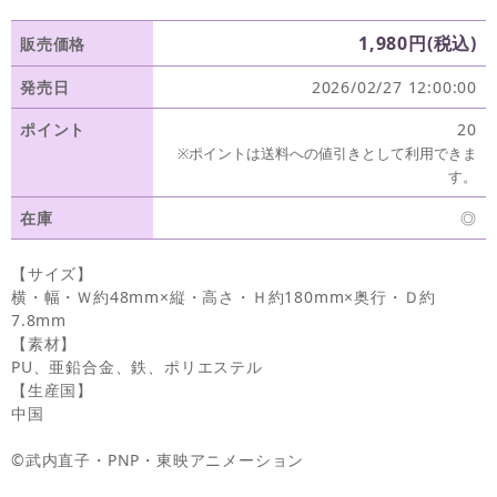
1,980円(税込)
販売価格
発売日
2026/02/27 12:00:00
ポイント
20
※ポイントは送料への値引きとして利用できま
す。
在庫
◎
【サイズ】
横・幅・Ｗ約48mm×縦・高さ・Ｈ約180mm×奥行・Ｄ約
7.8mm
【素材】
PU、亜鉛合金、鉄、ポリエステル
【生産国】
中国
©武内直子・PNP・東映アニメーション