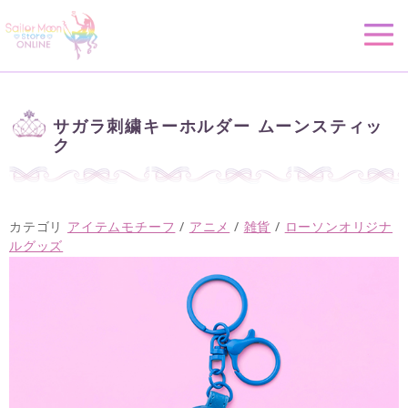
サガラ刺繍キーホルダー ムーンスティッ
ク
カテゴリ
アイテムモチーフ
/
アニメ
/
雑貨
/
ローソンオリジナ
ルグッズ