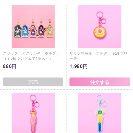
グリッターアクリルキーホルダー
サガラ刺繍キーホルダー 変身ブロ
（全5種ランダムで1個入り）
ーチ
880円
1,980円
完売