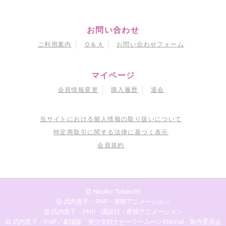
お問い合わせ
ご利用案内
Ｑ＆Ａ
お問い合わせフォーム
マイページ
会員情報変更
購入履歴
退会
当サイトにおける個人情報の取り扱いについて
特定商取引に関する法律に基づく表示
会員規約
© Naoko Takeuchi
© 武内直子・PNP・東映アニメーション
© 武内直子・PNP・講談社・東映アニメーション
© 武内直子・PNP／劇場版「美少女戦士セーラームーンEternal」製作委員会