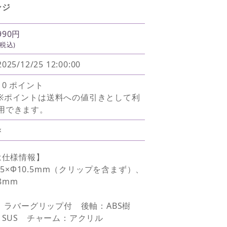
ンジ
990円
(税込)
2025/12/25 12:00:00
10 ポイント
※ポイントは送料への値引きとして利
用できます。
×
は仕様情報】
.5×Φ10.5mm（クリップを含まず）、
8mm
、ラバーグリップ付 後軸：ABS樹
SUS チャーム：アクリル