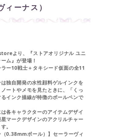
ヴィーナス）
on storeより、『ストアオリジナル ユニ
ャーム』が登場！
ラー10戦士＋タキシード仮面の全11
ンは独自開発の水性顔料ゲルインクを
、ノートやメモを見たときに、「くっ
するインク描線が特徴のボールペンで
には各キャラクターのアイテムデザイ
護星マークデザインのアクリルチャー
ます。
（0.38mmボール）】セーラーヴィ