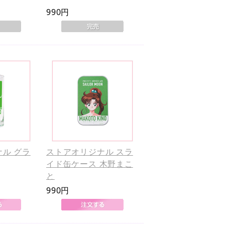
990円
ル グラ
ストアオリジナル スラ
イド缶ケース 木野まこ
と
990円