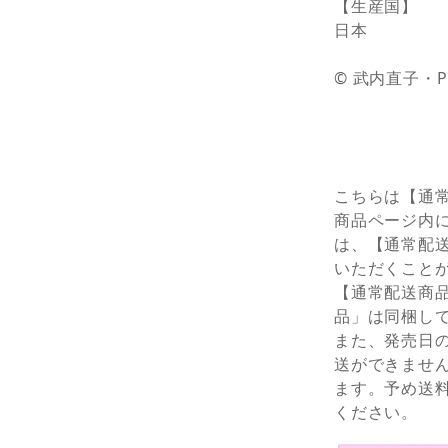
【生産国】
日本
© 武内直子・
こちらは【通
商品ページ内
は、【通常配
いただくこと
【通常配送商
品」は同梱し
また、発売日
送ができませ
ます。予め送
ください。