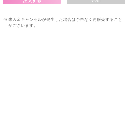
完売
※
未入金キャンセルが発生した場合は予告なく再販売すること
がございます。
※
商品ページに販売期間の指定がある場合において、当該販売
期間内であっても製造数によりご購入いただけない場合がご
ざいます。
※
販売期間はその時点での製造商品に対するものであり、期間
限定販売の商品であることを示唆するものではございませ
ん。
※
販売期間が設定されている商品であっても、お客様の承諾な
く再販する可能性がございます。あらかじめご了承くださ
い。
※
Sailor Moon store ONLINEとSailor Moon store本店・出
張店の在庫状況は異なりますので、あらかじめご了承くださ
い。