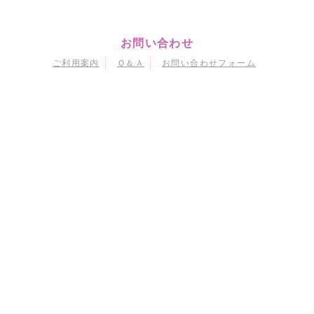
お問い合わせ
ご利用案内
Ｑ＆Ａ
お問い合わせフォーム
マイページ
会員情報変更
購入履歴
退会
当サイトにおける個人情報の取り扱いについて
特定商取引に関する法律に基づく表示
会員規約
© Naoko Takeuchi
© 武内直子・PNP・東映アニメーション
© 武内直子・PNP・講談社・東映アニメーション
© 武内直子・PNP／劇場版「美少女戦士セーラームーンEternal」製作委員会