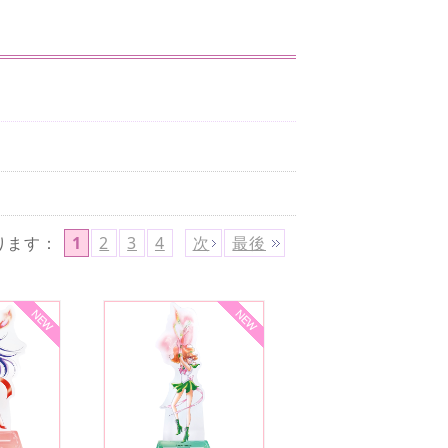
ります
：
1
2
3
4
次
最後