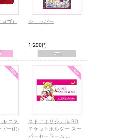
（ロゴ）
ショッパー
1,200円
ル コス
ストアオリジナル BD
ピー(R)
チケットホルダー スー
パーセーラーム …