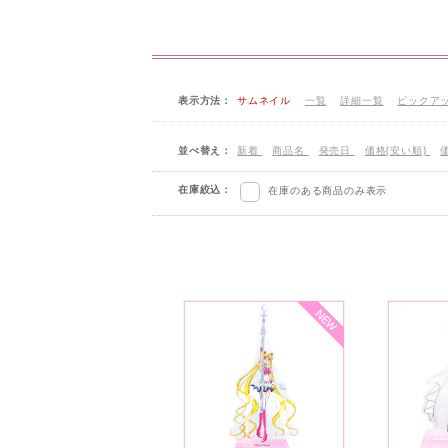
表示方法：
サムネイル
一覧
詳細一覧
ピックア
並べ替え：
新着
商品名
発売日
価格(安い順)
在庫絞込：
在庫のある商品のみ表示