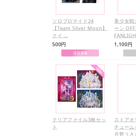
ソロブロマイド24
美少女戦
【Team Silver Moon】
ーン OFFI
クイ …
FANLIGH
500円
1,100円
クリアファイル3枚セッ
ストアオ
ト
チューム
月野うさ