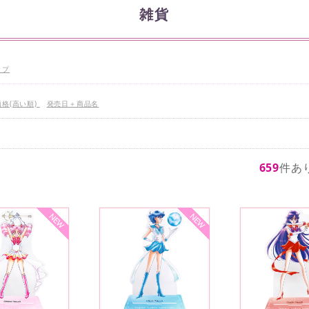
雑貨
ップ
価格(高い順)
発売日＋商品名
659
件あ