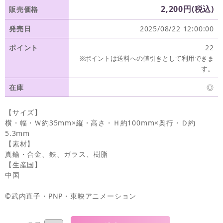
2,200円(税込)
販売価格
発売日
2025/08/22 12:00:00
ポイント
22
※ポイントは送料への値引きとして利用できま
す。
在庫
◎
【サイズ】
横・幅・Ｗ約35mm×縦・高さ・Ｈ約100mm×奥行・Ｄ約
5.3mm
【素材】
真鍮・合金、鉄、ガラス、樹脂
【生産国】
中国
©武内直子・PNP・東映アニメーション