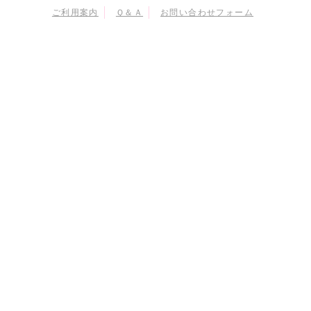
ご利用案内
Ｑ＆Ａ
お問い合わせフォーム
マイページ
会員情報変更
購入履歴
退会
当サイトにおける個人情報の取り扱いについて
特定商取引に関する法律に基づく表示
会員規約
© Naoko Takeuchi
© 武内直子・PNP・東映アニメーション
© 武内直子・PNP・講談社・東映アニメーション
© 武内直子・PNP／劇場版「美少女戦士セーラームーンEternal」製作委員会
© 武内直子・PNP／劇場版「美少女戦士セーラームーンCosmos」製作委員会