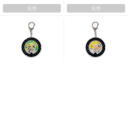
完売
完売
『美少女戦士セーラームーン』港
『美少女戦士セーラームーン』港
区デザインマンホール アクリルキ
区デザインマンホール アクリルキ
ーホルダ …
ーホルダ …
880円
880円
完売
完売