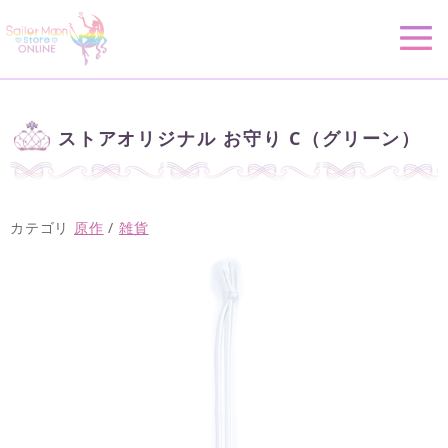
ストアオリジナル お守り C（グリーン）
カテゴリ
原作
/
雑貨