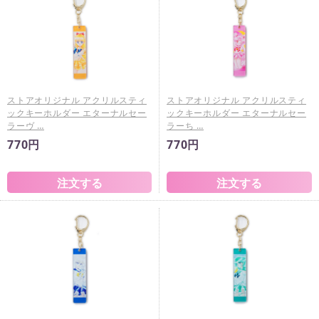
ストアオリジナル アクリルスティ
ストアオリジナル アクリルスティ
ックキーホルダー エターナルセー
ックキーホルダー エターナルセー
ラーヴ …
ラーち …
770円
770円