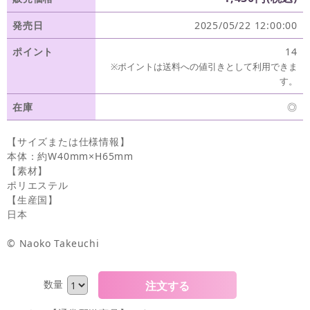
発売日
2025/05/22 12:00:00
ポイント
14
※ポイントは送料への値引きとして利用できま
す。
在庫
◎
【サイズまたは仕様情報】
本体：約W40mm×H65mm
【素材】
ポリエステル
【生産国】
日本
© Naoko Takeuchi
数量