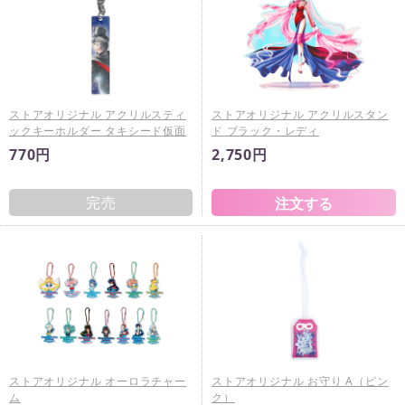
ストアオリジナル アクリルスティ
ストアオリジナル アクリルスタン
ックキーホルダー タキシード仮面
ド ブラック・レディ
770円
2,750円
完売
ストアオリジナル オーロラチャー
ストアオリジナル お守り A（ピン
ム
ク）