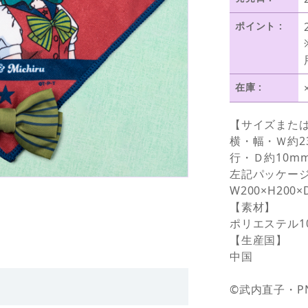
ポイント :
在庫 :
【サイズまた
横・幅・Ｗ約2
行・Ｄ約10m
左記パッケー
W200×H200×
【素材】
ポリエステル1
【生産国】
中国
©武内直子・P