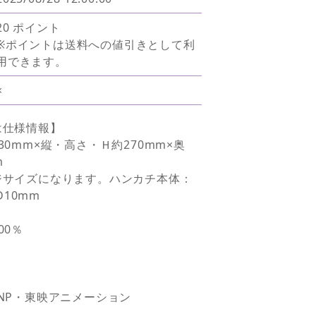
20 ポイント
※ポイントは送料への値引きとして利
用できます。
×
は仕様情報】
30mm×縦・高さ・Ｈ約270mm×奥
m
ジサイズになります。ハンカチ本体：
D10mm
00％
NP・東映アニメーション