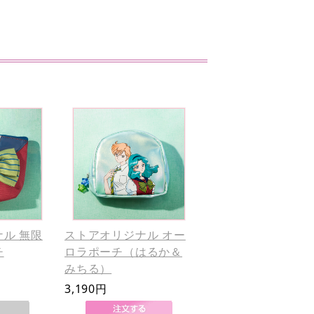
ル 無限
ストアオリジナル オー
チ
ロラポーチ（はるか＆
みちる）
3,190円