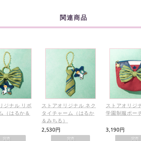
関連商品
リジナル リボ
ストアオリジナル ネク
ストアオリジナ
ム（はるか＆
タイチャーム（はるか
学園制服ポー
＆みちる）
2,530円
3,190円