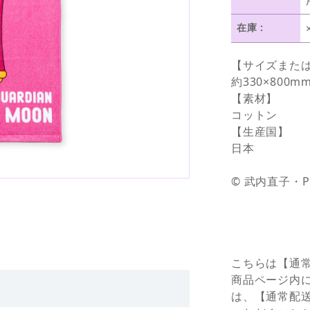
在庫 :
【サイズまた
約330×800m
【素材】
コットン
【生産国】
日本
© 武内直子・
こちらは【通
商品ページ内
は、【通常配