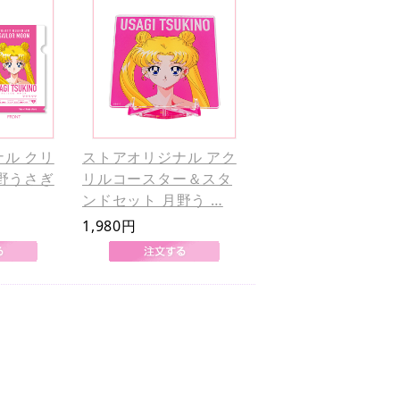
ル クリ
ストアオリジナル アク
野うさぎ
リルコースター＆スタ
ンドセット 月野う …
1,980円