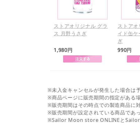
ストアオリジナル グラ
ストアオ
ス 月野うさぎ
イド缶ケ
ぎ
1,980円
990円
※未入金キャンセルが発生した場合は
※商品ページに販売期間の指定がある
※販売期間はその時点での製造商品に
※販売期間が設定されている商品であ
※Sailor Moon store ONLI