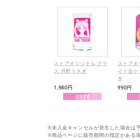
ストアオリジナル グラ
ストアオ
ス 月野うさぎ
イド缶ケ
ぎ
1,980円
990円
※未入金キャンセルが発生した場合は
※商品ページに販売期間の指定がある