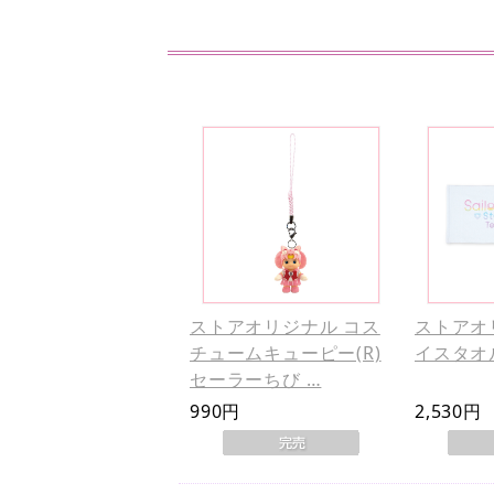
ストアオリジナル コス
ストアオ
チュームキューピー(R)
イスタオ
セーラーちび …
990円
2,530円