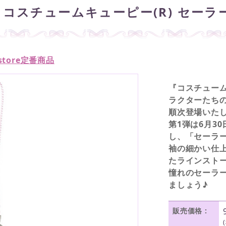
コスチュームキューピー(R) セーラ
n store定番商品
『コスチューム
ラクターたちの
順次登場いた
第1弾は6月3
し、「セーラ
袖の細かい仕
たラインスト
憧れのセーラ
ましょう♪
販売価格 :