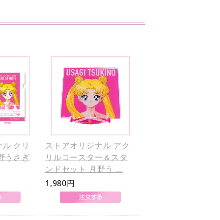
ル クリ
ストアオリジナル アク
野うさぎ
リルコースター＆スタ
ンドセット 月野う …
1,980円