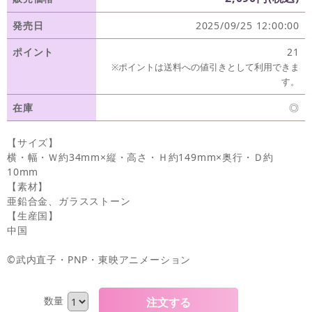
発売日
2025/09/25 12:00:00
ポイント
21
※ポイントは送料への値引きとして利用できま
す。
在庫
◎
【サイズ】
横・幅・Ｗ約34mm×縦・高さ・Ｈ約149mm×奥行・Ｄ約
10mm
【素材】
亜鉛合金、ガラスストーン
【生産国】
中国
©武内直子・PNP・東映アニメーション
数量