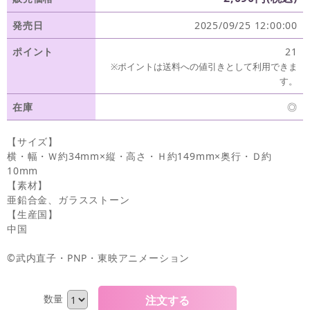
発売日
2025/09/25 12:00:00
ポイント
21
※ポイントは送料への値引きとして利用できま
す。
在庫
◎
【サイズ】
横・幅・Ｗ約34mm×縦・高さ・Ｈ約149mm×奥行・Ｄ約
10mm
【素材】
亜鉛合金、ガラスストーン
【生産国】
中国
©武内直子・PNP・東映アニメーション
数量