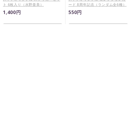
ト 6枚入り（水野亜美）
ード 8周年記念（ランダム全6種）
1,400円
550円
完売
完売
ストアオリジナル アクリルミラー
ステッカー 8周年記念（ランダム
全5種 …
770円