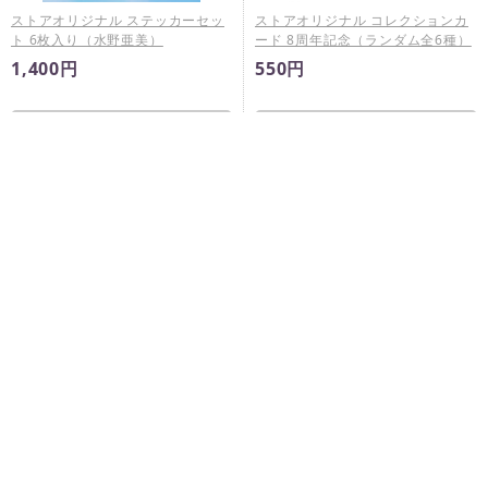
ストアオリジナル ステッカーセッ
ストアオリジナル コレクションカ
ト 6枚入り（水野亜美）
ード 8周年記念（ランダム全6種）
1,400円
550円
完売
完売
ストアオリジナル アクリルミラー
ステッカー 8周年記念（ランダム
全5種 …
770円