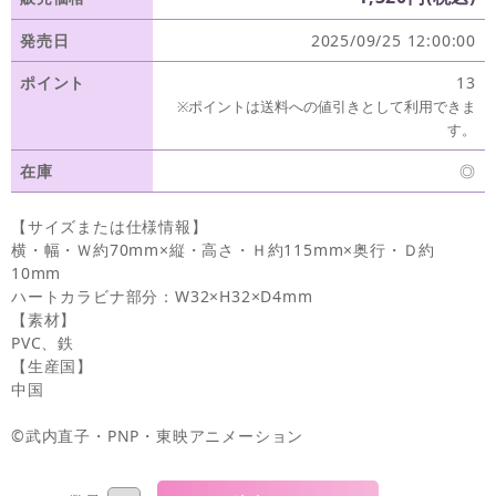
発売日
2025/09/25 12:00:00
ポイント
13
※ポイントは送料への値引きとして利用できま
す。
在庫
◎
【サイズまたは仕様情報】
横・幅・Ｗ約70mm×縦・高さ・Ｈ約115mm×奥行・Ｄ約
10mm
ハートカラビナ部分：W32×H32×D4mm
【素材】
PVC、鉄
【生産国】
中国
©武内直子・PNP・東映アニメーション