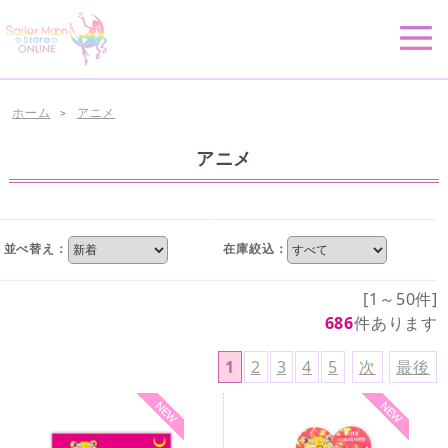
ホーム
アニメ
>
アニメ
並べ替え：
在庫絞込：
[1～50件]
686
件あります
1
2
3
4
5
次
最後