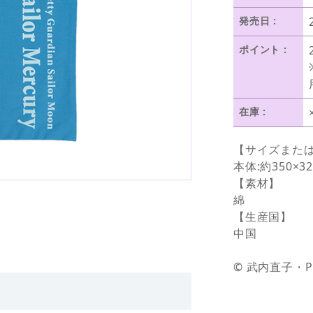
発売日 :
ポイント :
在庫 :
【サイズまた
本体:約350×3
【素材】
綿
【生産国】
中国
© 武内直子・