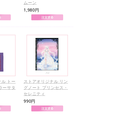
ムーン
1,980円
ル トー
ストアオリジナル リン
ラーサタ
グノート プリンセス・
セレニティ
990円