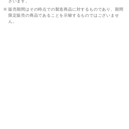
ざいます。
※
販売期間はその時点での製造商品に対するものであり、期間
限定販売の商品であることを示唆するものではございませ
ん。
※
販売期間が設定されている商品であっても、お客様の承諾な
く再販する可能性がございます。あらかじめご了承くださ
い。
※
Sailor Moon store ONLINEとSailor Moon store本店・出
張店の在庫状況は異なりますので、あらかじめご了承くださ
い。
お問い合わせ
ご利用案内
Ｑ＆Ａ
お問い合わせフォーム
マイページ