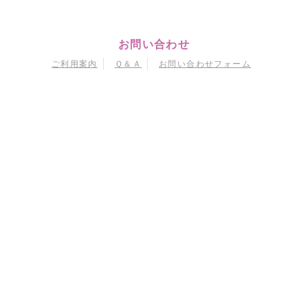
お問い合わせ
ご利用案内
Ｑ＆Ａ
お問い合わせフォーム
マイページ
会員情報変更
購入履歴
退会
当サイトにおける個人情報の取り扱いについて
特定商取引に関する法律に基づく表示
会員規約
© Naoko Takeuchi
© 武内直子・PNP・東映アニメーション
© 武内直子・PNP・講談社・東映アニメーション
© 武内直子・PNP／劇場版「美少女戦士セーラームーンEternal」製作委員会