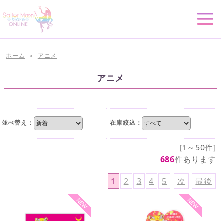
ホーム
アニメ
>
アニメ
並べ替え：
在庫絞込：
[1～50件]
686
件あります
1
2
3
4
5
次
最後