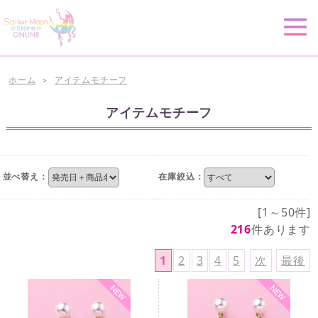
ホーム
アイテムモチーフ
>
アイテムモチーフ
並べ替え：
在庫絞込：
[1～50件]
216
件あります
1
2
3
4
5
次
最後